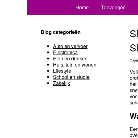
Home
Toevoegen
S
Blog categorieën
S
Auto en vervoer
Electronica
Eten en drinken
Gepla
Huis, tuin en wonen
Lifestyle
Vei
School en studie
pro
Zakelijk
het
sne
voo
sch
Wa
Een
ove