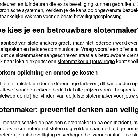
rdeuren en tuindeuren die extra beveiliging kunnen gebruiken. 
ktronische systemen, verklein je de kans op ongewenste bezoe
fhankelijke vakman voor de beste beveiligingsoplossing.
e kies je een betrouwbare slotenmaker
 aanbod van slotenmakers groeit, maar niet iedereen werkt even
jsafspraken en heldere communicatie. Vraag vooraf een offerte aa
 dat de slotenmaker aangeschreven staat als betrouwbare diens
k naar lokale experts: een
slotenmaker uit jouw regio
komt snell
orkom oplichting en onnodige kosten
t je niet misleiden door extreem lage tarieven; dit kan duiden 
s liever voor een erkend bedrijf dat alle prijzen vooraf bespreekt.
utelwoorden bij het vinden van de juiste slotenmaker voor jouw s
otenmaker: preventief denken aan veili
l mensen schakelen pas een slotenmaker in na een incident, ma
iodiek te controleren of sloten nog voldoen aan de huidige no
beteren je huisbeveiliging en verhogen het wooncomfort. Investe