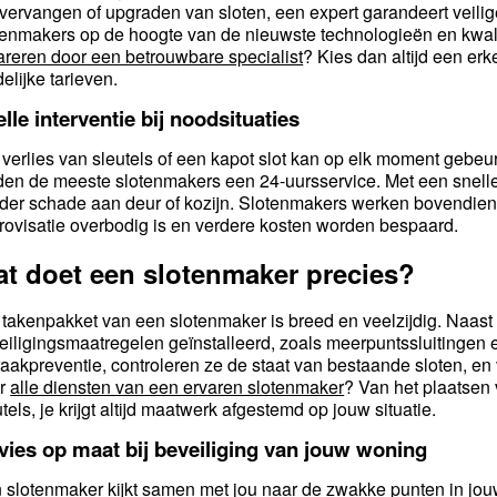
 vervangen of upgraden van sloten, een expert garandeert veilige
tenmakers op de hoogte van de nieuwste technologieën en kwalit
areren door een betrouwbare specialist
? Kies dan altijd een e
elijke tarieven.
lle interventie bij noodsituaties
 verlies van sleutels of een kapot slot kan op elk moment ge
den de meeste slotenmakers een 24-uursservice. Met een snelle i
der schade aan deur of kozijn. Slotenmakers werken bovendien
rovisatie overbodig is en verdere kosten worden bespaard.
t doet een slotenmaker precies?
 takenpakket van een slotenmaker is breed en veelzijdig. Naas
eiligingsmaatregelen geïnstalleerd, zoals meerpuntssluitingen e
raakpreventie, controleren ze de staat van bestaande sloten, 
ar
alle diensten van een ervaren slotenmaker
? Van het plaatsen 
tels, je krijgt altijd maatwerk afgestemd op jouw situatie.
vies op maat bij beveiliging van jouw woning
 slotenmaker kijkt samen met jou naar de zwakke punten in jou