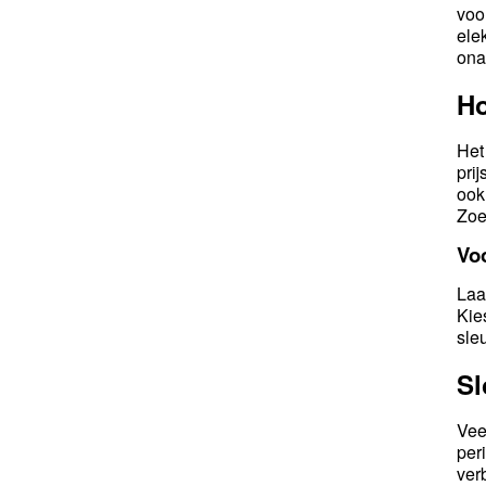
voo
ele
ona
Ho
Het
pri
ook
Zoe
Vo
Laa
Kie
sle
Sl
Vee
per
ver