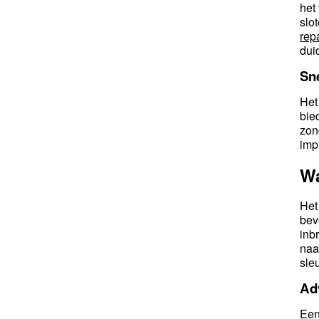
het
slo
rep
duid
Sne
Het
bie
zon
imp
Wa
Het
bev
inb
na
sleu
Ad
Een