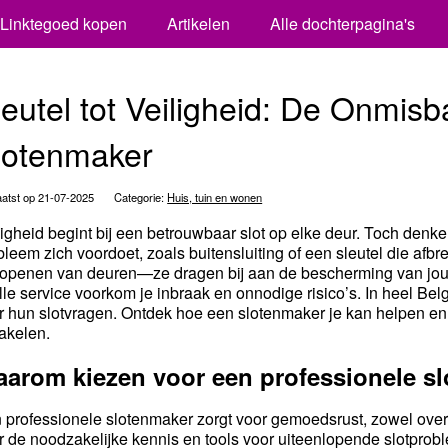
Linktegoed kopen
Artikelen
Alle dochterpagina's
leutel tot Veiligheid: De Onmis
lotenmaker
atst op 21-07-2025
Categorie:
Huis, tuin en wonen
ligheid begint bij een betrouwbaar slot op elke deur. Toch den
bleem zich voordoet, zoals buitensluiting of een sleutel die af
 openen van deuren—ze dragen bij aan de bescherming van jouw 
lle service voorkom je inbraak en onnodige risico’s. In heel Be
r hun slotvragen. Ontdek hoe een slotenmaker je kan helpen en 
akelen.
arom kiezen voor een professionele s
 professionele slotenmaker zorgt voor gemoedsrust, zowel overd
r de noodzakelijke kennis en tools voor uiteenlopende slotprob